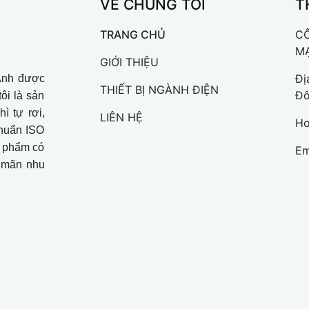
VỀ CHÚNG TÔI
T
TRANG CHỦ
C
MẠ
GIỚI THIỆU
Đị
Anh được
THIẾT BỊ NGÀNH ĐIỆN
Đô
ôi là sản
ì tự rơi,
LIÊN HỆ
Ho
chuẩn ISO
n phẩm có
Em
ả mãn nhu