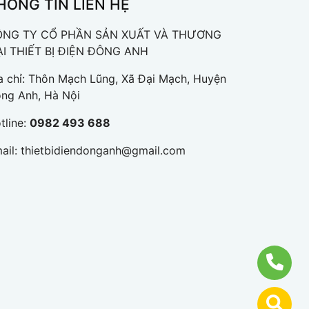
HÔNG TIN LIÊN HỆ
ÔNG TY CỔ PHẦN SẢN XUẤT VÀ THƯƠNG
I THIẾT BỊ ĐIỆN ĐÔNG ANH
a chỉ: Thôn Mạch Lũng, Xã Đại Mạch, Huyện
ng Anh, Hà Nội
tline:
0982 493 688
ail:
thietbidiendonganh@gmail.com