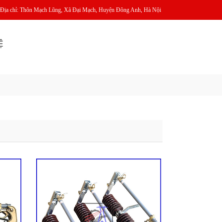
Địa chỉ: Thôn Mạch Lũng, Xã Đại Mạch, Huyện Đông Anh, Hà Nội
Ệ