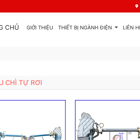
G CHỦ
GIỚI THIỆU
THIẾT BỊ NGÀNH ĐIỆN
LIÊN H
U CHÌ TỰ RƠI