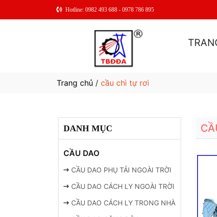
Hotline: 0982 493 688 - 0978 786 895
TRAN
Trang chủ
/
cầu chì tự rơi
CẦ
DANH MỤC
CẦU DAO
CẦU DAO PHỤ TẢI NGOÀI TRỜI
CẦU DAO CÁCH LY NGOÀI TRỜI
CẦU DAO CÁCH LY TRONG NHÀ